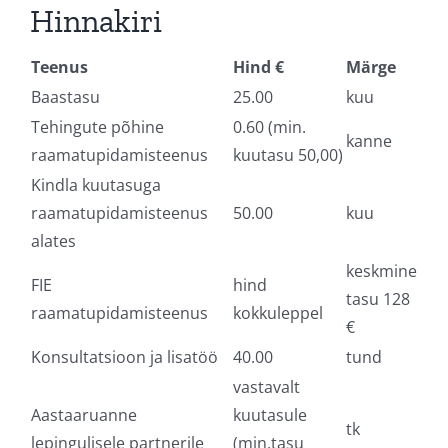
Hinnakiri
Teenus
Hind €
Märge
Baastasu
25.00
kuu
Tehingute põhine
0.60 (min.
kanne
raamatupidamisteenus
kuutasu 50,00)
Kindla kuutasuga
raamatupidamisteenus
50.00
kuu
alates
keskmine
FIE
hind
tasu 128
raamatupidamisteenus
kokkuleppel
€
Konsultatsioon ja lisatöö
40.00
tund
vastavalt
Aastaaruanne
kuutasule
tk
lepingulisele partnerile
(min.tasu