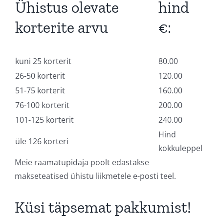
Ühistus olevate
hind
korterite arvu
€:
kuni 25 korterit
80.00
26-50 korterit
120.00
51-75 korterit
160.00
76-100 korterit
200.00
101-125 korterit
240.00
Hind
üle 126 korteri
kokkuleppel
Meie raamatupidaja poolt edastakse
makseteatised ühistu liikmetele e-posti teel.
Küsi täpsemat pakkumist!