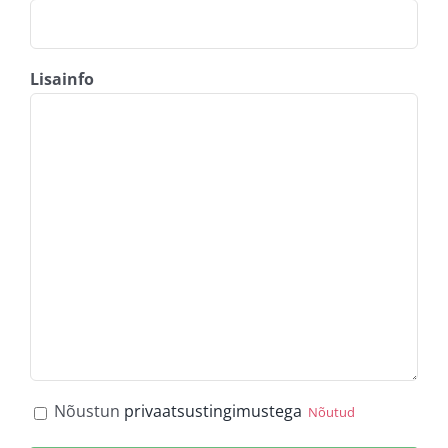
Lisainfo
Consent
Nõustun
privaatsustingimustega
Nõutud
Nõutud