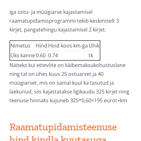
Iga ostu- ja müügiarve kajastamisel
raamatupidamisprogrammi tekib keskmiselt 3
kirjet, pangatehingu kajastamisel 2 kirjet.
Nimetus
Hind
Hind koos km-ga
Ühik
Üks kanne
0.60
0.74
tk
Näiteks kui ettevõte on käibemaksukohustuslane
ning tal on ühes kuus 25 ostuarvet ja 40
müügiarvet, mis on samal kuul ka tasutud ja
laekunud, siis kajastatakse ligikaudu 325 kirjet ning
teenuse hinnaks kujuneb 325*0,60=195 eurot+km
Raamatupidamisteenuse
hind
kindla kuutasuga.