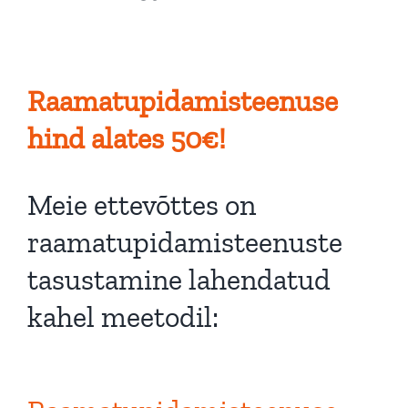
Raamatupidamisteenuse
hind alates 5
0€
!
Meie ettevõttes on
raamatupidamisteenuste
tasustamine lahendatud
kahel meetodil: