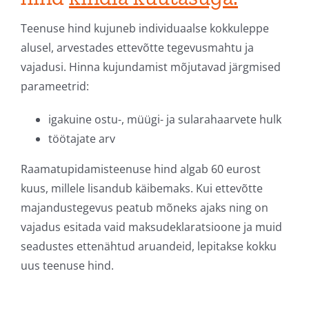
Teenuse hind kujuneb individuaalse kokkuleppe
alusel, arvestades ettevõtte tegevusmahtu ja
vajadusi. Hinna kujundamist mõjutavad järgmised
parameetrid:
igakuine ostu-, müügi- ja sularahaarvete hulk
töötajate arv
Raamatupidamisteenuse hind algab 60 eurost
kuus, millele lisandub käibemaks. Kui ettevõtte
majandustegevus peatub mõneks ajaks ning on
vajadus esitada vaid maksudeklaratsioone ja muid
seadustes ettenähtud aruandeid, lepitakse kokku
uus teenuse hind.