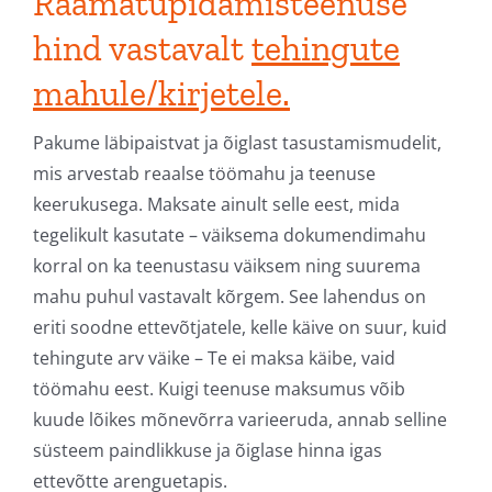
R
aam
atupidamisteenuse
hind vastavalt
tehingut
e
mah
ule/kirjetele.
Pakume läbipaistvat ja õiglast tasustamismudelit,
mis arvestab reaalse töömahu ja teenuse
keerukusega. Maksate ainult selle eest, mida
tegelikult kasutate – väiksema dokumendimahu
korral on ka teenustasu väiksem ning suurema
mahu puhul vastavalt kõrgem.
See lahendus on
eriti soodne ettevõtjatele, kelle käive on suur, kuid
tehingute arv väike – Te ei maksa käibe, vaid
töömahu eest.
Kuigi teenuse maksumus võib
kuude lõikes mõnevõrra varieeruda, annab selline
süsteem paindlikkuse ja õiglase hinna igas
ettevõtte arenguetapis.